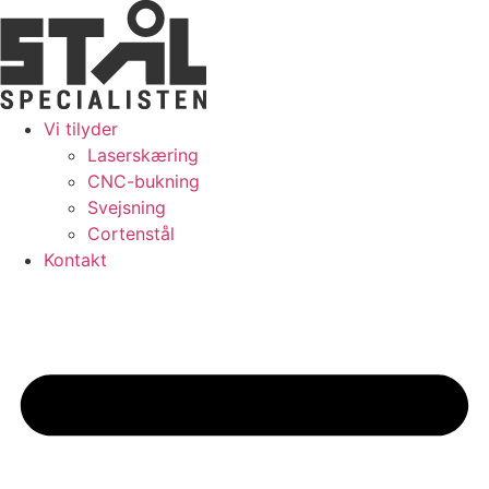
Skip
to
content
Vi tilyder
Laserskæring
CNC-bukning
Svejsning
Cortenstål
Kontakt