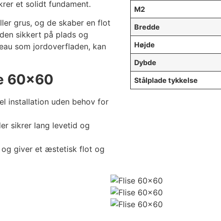
ikrer et solidt fundament.
M2
ller grus, og de skaber en flot
Bredde
 den sikkert på plads og
Højde
iveau som jordoverfladen, kan
Dybde
se 60×60
Stålplade tykkelse
el installation uden behov for
der sikrer lang levetid og
og giver et æstetisk flot og