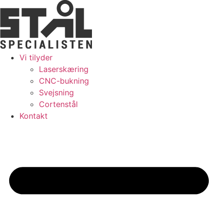
Skip
to
content
Vi tilyder
Laserskæring
CNC-bukning
Svejsning
Cortenstål
Kontakt